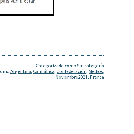
Categorizado como
Sin categoría
 como
Argentina
,
Cannábica
,
Confederación
,
Medios
,
Noviembre2021
,
Prensa